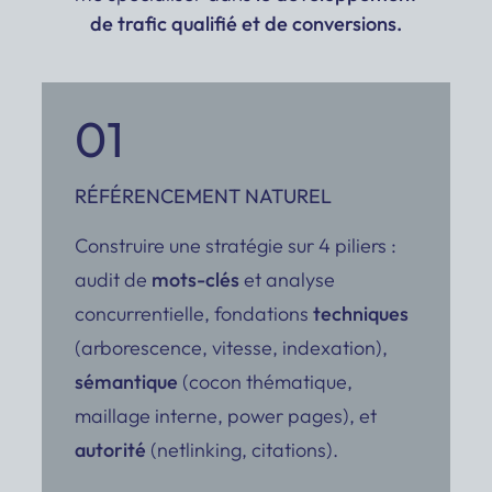
de trafic qualifié et de conversions.
01
RÉFÉRENCEMENT NATUREL
Construire une stratégie sur 4 piliers :
audit de
mots-clés
et analyse
concurrentielle, fondations
techniques
(arborescence, vitesse, indexation),
sémantique
(cocon thématique,
maillage interne, power pages), et
autorité
(netlinking, citations).