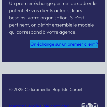
Un premier échange permet de cadrer le
potentiel : vos clients actuels, leurs
besoins, votre organisation. Si c’est
pertinent, on définit ensemble le modèle
qui correspond à votre agence.
On échange sur un premier client ?
© 2025 Culturamedia, Baptiste Caruel
LinkedIn
Instagr
Face
Mentions légales
·
Me contacter