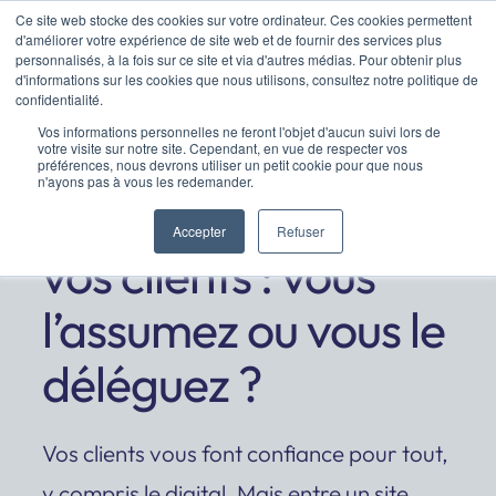
Ce site web stocke des cookies sur votre ordinateur. Ces cookies permettent
Aller
d'améliorer votre expérience de site web et de fournir des services plus
au
personnalisés, à la fois sur ce site et via d'autres médias. Pour obtenir plus
d'informations sur les cookies que nous utilisons, consultez notre politique de
contenu
confidentialité.
Vos informations personnelles ne feront l'objet d'aucun suivi lors de
votre visite sur notre site. Cependant, en vue de respecter vos
préférences, nous devrons utiliser un petit cookie pour que nous
n'ayons pas à vous les redemander.
Le SEO et le SEA de
Accepter
Refuser
vos clients : vous
l’assumez ou vous le
déléguez ?
Vos clients vous font confiance pour tout,
y compris le digital. Mais entre un site